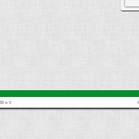
TANZEN FÜR ERWACHSENE
ort
Schwimmen
Jazz Dance
Wasserball
TANZEN & TANZKURSE
 ANGEBOTE
Tanzkreise
Jugendfreizeiten
90 e.V.