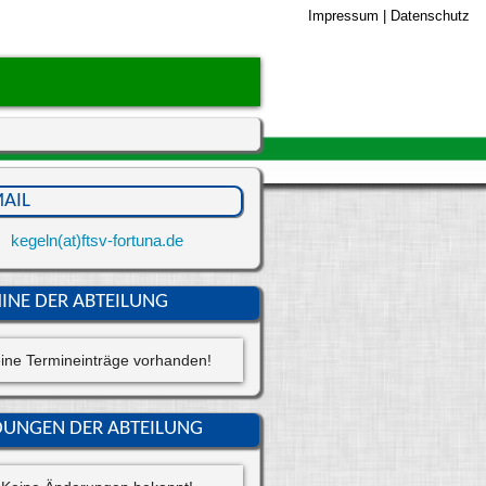
Impressum
|
Datenschutz
MOBILES MENÜ
Home
Verein
Angebote
MAIL
Service
kegeln(at)ftsv-fortuna.de
Kegelbahnen
INE DER ABTEILUNG
Anfahrt
ine Termineinträge vorhanden!
Kontakt
UNGEN DER ABTEILUNG
⌕