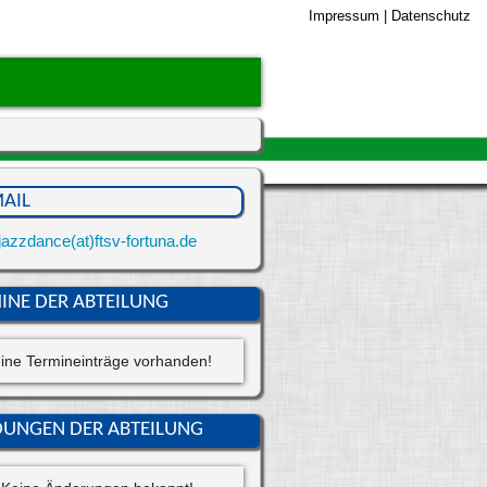
Impressum
|
Datenschutz
MOBILES MENÜ
Home
Verein
Angebote
MAIL
Service
jazzdance(at)ftsv-fortuna.de
Kegelbahnen
INE DER ABTEILUNG
Anfahrt
ine Termineinträge vorhanden!
Kontakt
UNGEN DER ABTEILUNG
⌕