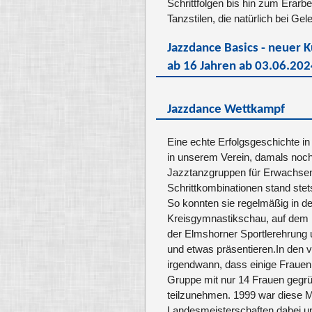
Turnen
Schrittfolgen bis hin zum Erarb
Tanzstilen, die natürlich bei Ge
Wassersp
Yoga
Jazzdance Basics - neuer 
SONSTIGE
ab 16 Jahren ab 03.06.20
Kinder-/ 
Jazzdance Wettkampf
Eine echte Erfolgsgeschichte i
in unserem Verein, damals noch
Jazztanzgruppen für Erwachse
Schrittkombinationen stand ste
So konnten sie regelmäßig in der 
Kreisgymnastikschau, auf dem 
der Elmshorner Sportlerehrung
und etwas präsentieren.In den 
irgendwann, dass einige Frauen
Gruppe mit nur 14 Frauen gegr
teilzunehmen. 1999 war diese M
Landesmeisterschaften dabei un