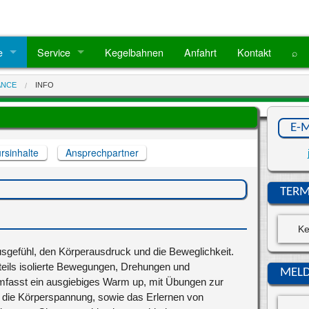
e
Service
Kegelbahnen
Anfahrt
Kontakt
⌕
ebote von A-Z
Geschäftsstelle
ANCE
INFO
Fragen und Antworten
EBOTE
Badminton
Mitglied werden
cademy
Fußball
Beiträge
E-
+ Gesundheit
Handball
Downloads
rsinhalte
Ansprechpartner
rt
Tischtennis
Aikido
rt
Volleyball
Judo
Bowling
gruppe
Karate
Kegeln
TERM
letik
Iaido
alking
Kendo
Ke
torisches Turnen
Budo-Fit-Kids
sgefühl, den Körperausdruck und die Beweglichkeit.
rt
 teils isolierte Bewegungen, Drehungen und
MELD
eichen
mfasst ein ausgiebiges Warm up, mit Übungen zur
t
TANZEN FÜR KINDER UND JUGENDLICHE
r die Körperspannung, sowie das Erlernen von
Dance Academy