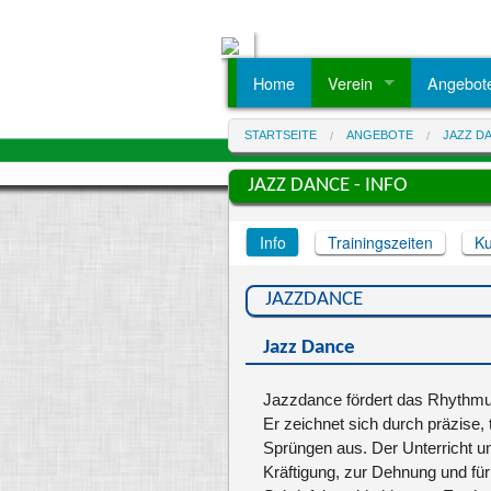
Home
Verein
Angebot
Über uns
alle Ang
STARTSEITE
ANGEBOTE
JAZZ D
Vorstand
SPORTANG
Ballsport
Ehrenrat
JAZZ DANCE - INFO
Dance A
Beauftragte
Fitness 
Jugend
Info
Trainingszeiten
Ku
Kampfspo
Kegelspo
JAZZDANCE
Krabbel
Leichtath
Jazz Dance
Nordic W
Psychomo
Jazzdance fördert das Rhythmu
Rehaspo
Er zeichnet sich durch präzise,
Sportabz
Sprüngen aus. Der Unterricht u
Tanzspor
Kräftigung, zur Dehnung und fü