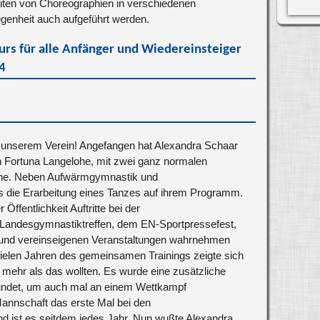
eiten von Choreographien in verschiedenen
TANZEN FÜR ERWACHSENE
legenheit auch aufgeführt werden.
ort
Schwimmen
Jazz Dance
Wasserball
TANZEN & TANZKURSE
Kurs für alle Anfänger und Wiedereinsteiger
 ANGEBOTE
Tanzkreise
24
Jugendfreizeiten
n unserem Verein! Angefangen hat Alexandra Schaar
 Fortuna Langelohe, mit zwei ganz normalen
ne. Neben Aufwärmgymnastik und
ts die Erarbeitung eines Tanzes auf ihrem Programm.
Öffentlichkeit Auftritte bei der
Landesgymnastiktreffen, dem EN-Sportpressefest,
 und vereinseigenen Veranstaltungen wahrnehmen
vielen Jahren des gemeinsamen Trainings zeigte sich
 mehr als das wollten. Es wurde eine zusätzliche
ündet, um auch mal an einem Wettkampf
annschaft das erste Mal bei den
d ist es seitdem jedes Jahr. Nun wußte Alexandra